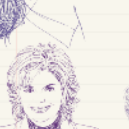
fugue
raison