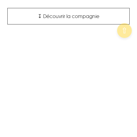
↧
Découvrir la compagnie
QUI SOMMES-NOUS ?
MFMR œuvre par l’art et la culture pour
l’égalité, la lutte contre les violences faites
aux femmes et aux enfants, et plus largement
contre toutes les discriminations.
MFMR crée, réalise, produit et diffuse des
spectacles, des événements culturels, des actions
de sensibilisation, des ateliers autour de la santé