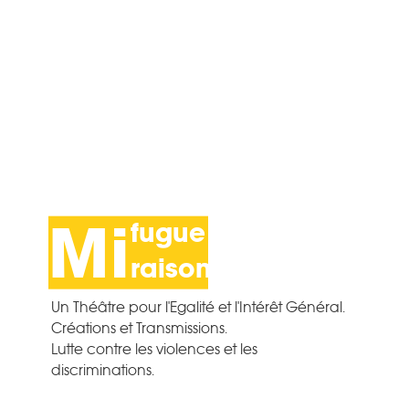
Mi
fugue
Mi
fugue
raison
raison
Pour un théâtre d'intérêt général.
Transmissions et créations.
Un Théâtre pour l'Egalité et l'Intérêt Général.
Textes contemporains.
Créations et Transmissions.
Lutte contre les violences et les
discriminations.